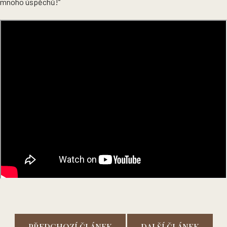
mnoho úspěchů!“
PŘEDCHOZÍ ČLÁNEK
DALŠÍ ČLÁNEK