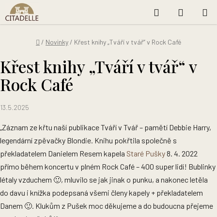
Přejít
NÁKUP
Hledat
na
KOŠÍK
obsah
Domů
/
Novinky
/
Křest knihy „Tváří v tvář“ v Rock Café
Křest knihy „Tváří v tvář“ v
Rock Café
13.5.2025
„Záznam ze křtu naší publikace Tváří v Tvář – pamětí Debbie Harry,
legendární zpěvačky Blondie. Knihu pokřtila společně s
překladatelem Danielem Resem kapela
Staré Pušky
8. 4. 2022
přímo během koncertu v plném Rock Café – 400 super lidí! Bublinky
létaly vzduchem 🙂, mluvilo se jak jinak o punku, a nakonec letěla
do davu i knížka podepsaná všemi členy kapely + překladatelem
Danem 🙂. Klukům z Pušek moc děkujeme a do budoucna přejeme