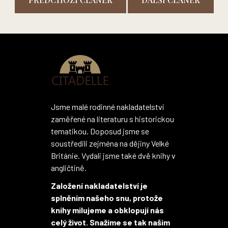
Z
á
p
a
t
í
Jsme malé rodinné nakladatelství
zaměřené na literaturu s historickou
tematikou. Doposud jsme se
soustředili zejména na dějiny Velké
Británie. Vydali jsme také dvě knihy v
angličtině.
Založení nakladatelství je
splněním našeho snu, protože
knihy milujeme a obklopují nás
celý život. Snažíme se tak našim