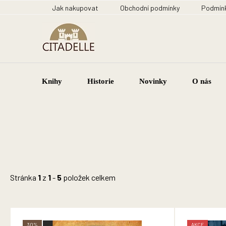
Přejít
Jak nakupovat
Obchodní podmínky
Podmínk
na
obsah
Knihy
Historie
Novinky
O nás
Stránka
1
z
1
-
5
položek celkem
V
ý
30%
AKCE