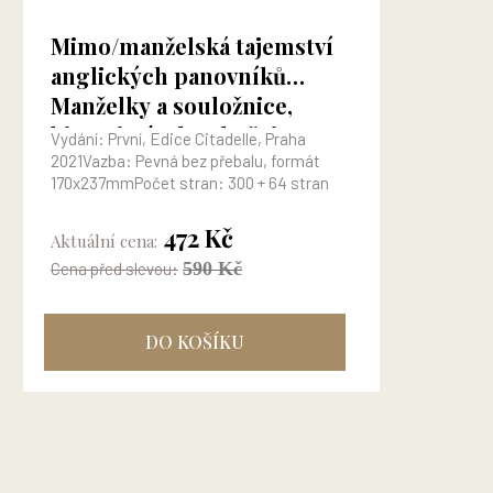
Mimo/manželská tajemství
anglických panovníků
Manželky a souložnice,
bigamisté a levobočci
Vydání: První, Edice Citadelle, Praha
2021Vazba: Pevná bez přebalu, formát
170x237mmPočet stran: 300 + 64 stran
obrazová příloha. ISBN: 978-80-907311-6-5
Kód: m1596 V českém...
472 Kč
Aktuální cena:
590 Kč
Cena před slevou:
DO KOŠÍKU