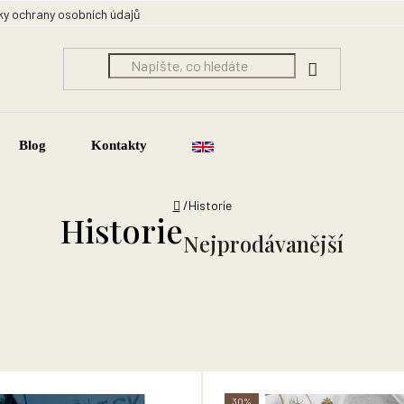
y ochrany osobních údajů
Blog
Kontakty
Domů
/
Historie
Historie
Nejprodávanější
30%