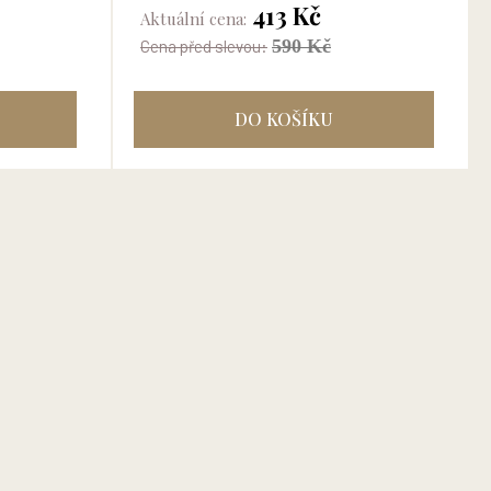
stran barevná příloha...
413 Kč
Aktuální cena:
590 Kč
Cena před slevou:
DO KOŠÍKU