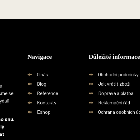
á
d
a
c
í
p
r
v
k
Navigace
Důležité informace
y
v
O nás
Obchodní podmínky
ý
p
Blog
Jak vrátit zboží
a
i
jsme se
Reference
Doprava a platba
s
ydali
Kontakty
Reklamační řád
u
Eshop
Ochrana osobních ú
ho snu,
lý
at