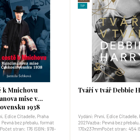
TIP
ě k Mnichovu
Tváří v tvář Debbie 
anova mise v
ovensku 1938
í, Edice Citadelle, Praha
Vydání: První, Edice Citadelle,
 Pevná bez přebalu, formát
2021Vazba: Pevná bez přebalu,
očet stran: 176 ISBN: 978-
170x237mmPočet stran: 454 I
-6 Kód: m2705 Co dělal lord
80-907311-7-2 Kód: d5715 Fasc