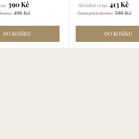
..
autobiografie...
390 Kč
413 Kč
ena:
Aktuální cena:
490 Kč
590 Kč
levou:
Cena před slevou:
DO KOŠÍKU
DO KOŠÍKU