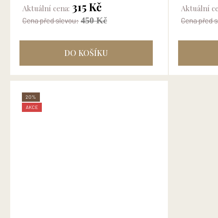
originálně zpracované...
Runciman v.
315 Kč
Aktuální cena:
Aktuální c
450 Kč
Cena před slevou:
Cena před s
DO KOŠÍKU
20%
AKCE