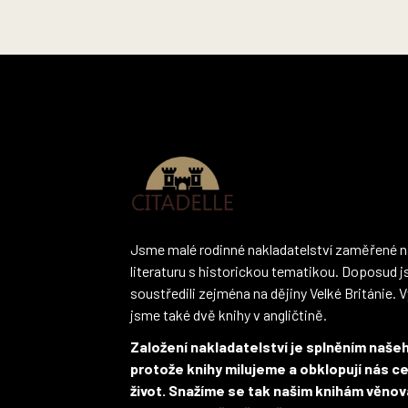
Z
á
p
a
t
í
Jsme malé rodinné nakladatelství zaměřené n
literaturu s historickou tematikou. Doposud 
soustředili zejména na dějiny Velké Británie. V
jsme také dvě knihy v angličtině.
Založení nakladatelství je splněním naše
protože knihy milujeme a obklopují nás ce
život. Snažíme se tak našim knihám věnov