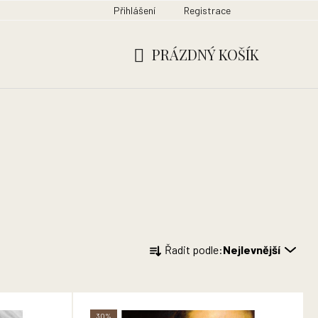
Přihlášení
Registrace
PRÁZDNÝ KOŠÍK
NÁKUPNÍ
KOŠÍK
Ř
Řadit podle:
Nejlevnější
a
z
e
n
30%